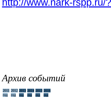
http://www.nark-rspp.ru
Архив событий
2011
2012
2013
2014
2015
2016
год
год
год
год
год
год