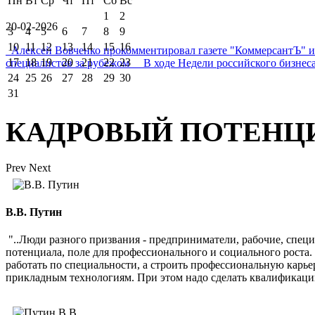
Пн
Вт
Ср
Чт
Пт
Сб
Вс
1
2
20-02-2026
3
4
5
6
7
8
9
10
11
12
13
14
15
16
Алексей Вовченко прокомментировал газете "КоммерсантЪ" 
17
18
19
20
21
22
23
специалистов за рубежом В ходе Недели российского бизнеса
24
25
26
27
28
29
30
31
КАДРОВЫЙ ПОТЕНЦ
Prev
Next
В.В. Путин
"..Люди разного призвания - предприниматели, рабочие, спец
потенциала, поле для профессионального и социального роста
работать по специальности, а строить профессиональную карь
прикладным технологиям. При этом надо сделать квалификаци