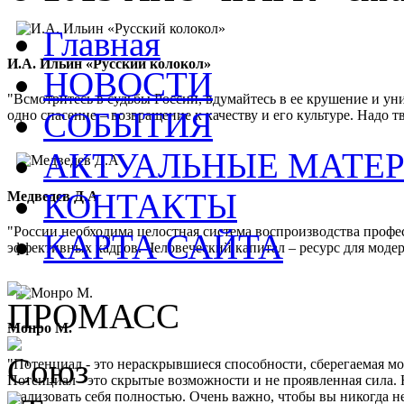
Главная
И.А. Ильин «Русский колокол»
НОВОСТИ
"Всмотритесь в судьбы России, вдумайтесь в ее крушение и ун
СОБЫТИЯ
одно спасение – возвращение к качеству и его культуре. Надо 
АКТУАЛЬНЫЕ МАТЕ
КОНТАКТЫ
Медведев Д.А
"России необходима целостная система воспроизводства проф
КАРТА САЙТА
эффективных кадров. Человеческий капитал – ресурс для мод
Монро М.
"Потенциал - это нераскрывшиеся способности, сберегаемая м
Потенциал - это скрытые возможности и не проявленная сила. 
реализовать себя полностью. Очень важно, чтобы вы никогда не