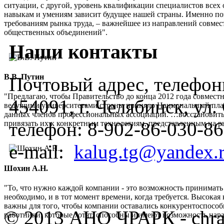
ситуации, с другой, уровень квалификации специалистов всех 
навыкам и умениям зависит будущее нашей страны. Именно по
требованиям рынка труда, – важнейшее из направлений совмес
общественных объединений".
Наши контакты
В.В. Путин
Почтовый адрес, телефоны
"Предлагаю, чтобы Правительство до конца 2012 года совмес
454091, г. Челябинск, ул
ведущими университетами страны приняло Национальный план
данных членов профессиональных ассоциаций. …восстановить
телефон:
8-902-86-030-86
привязать их к конкретным технологиям, представленным на 
e-mail:
kalug.tg@yandex.
Шохин А.Н.
"То, что нужно каждой компании - это возможность принимать
необходимо, и в тот момент времени, когда требуется. Высок
важны для того, чтобы компании оставались конкурентоспос
© 2013 АНО ЧРАРК - chra
работники, которые хотят, способны и имеют возможность нар