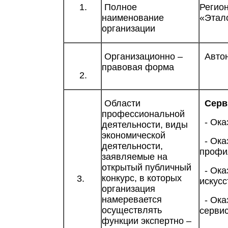
1.
Полное
Регио
наименование
«Этал
организации
Организационно –
Автон
правовая форма
2.
Области
Серви
профессиональной
- Ока
деятельности, виды
экономической
- Оказ
деятельности,
профи
заявляемые на
открытый публичный
- Оказ
конкурс, в которых
3.
искусс
организация
намеревается
- Оказ
осуществлять
сервис
функции экспертно –