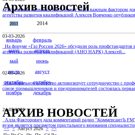
Архив новостей
Расширение практики НОК может стать важным фактором дон
агентства развития квалификаций Алексея Вовченко опубликова
2014
2013
03-03-2026
январь
февраль
На форуме «Газ России 2026» обсудили роль профстандартов в
март
апрель
агентства развития квалификаций (АНО НАРК) Алексей...
май
июнь
июль
август
02-03-2026
сентябрь
октябрь
Национальное агентство активизирует сотрудничество с проф
союзе промышленников и предпринимателей состоялась первая 
ноябрь
декабрь
АРХИВ НОВОСТЕЙ
24-02-2026
Алла Факторович дала комментарий радио "КоммерсантЪ FM"
вузов является предметом пристального внимания специалистов 
<<
<
Август 2026
>
>>