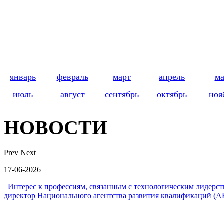
январь
февраль
март
апрель
м
июль
август
сентябрь
октябрь
ноя
НОВОСТИ
Prev
Next
17-06-2026
Интерес к профессиям, связанным с технологическим лидер
директор Национального агентства развития квалификаций (А