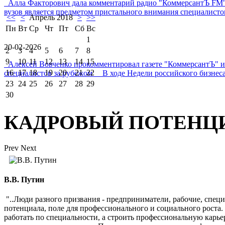
Алла Факторович дала комментарий радио "КоммерсантЪ FM"
вузов является предметом пристального внимания специалистов 
<<
<
Апрель 2018
>
>>
Пн
Вт
Ср
Чт
Пт
Сб
Вс
1
20-02-2026
2
3
4
5
6
7
8
9
10
11
12
13
14
15
Алексей Вовченко прокомментировал газете "КоммерсантЪ" 
16
17
18
19
20
21
22
специалистов за рубежом В ходе Недели российского бизнеса
23
24
25
26
27
28
29
30
КАДРОВЫЙ ПОТЕНЦ
Prev
Next
В.В. Путин
"..Люди разного призвания - предприниматели, рабочие, спец
потенциала, поле для профессионального и социального роста
работать по специальности, а строить профессиональную карь