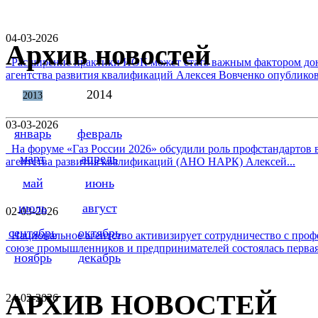
04-03-2026
Архив новостей
Расширение практики НОК может стать важным фактором дон
агентства развития квалификаций Алексея Вовченко опубликова
2014
2013
03-03-2026
январь
февраль
На форуме «Газ России 2026» обсудили роль профстандартов в
март
апрель
агентства развития квалификаций (АНО НАРК) Алексей...
май
июнь
июль
август
02-03-2026
сентябрь
октябрь
Национальное агентство активизирует сотрудничество с проф
союзе промышленников и предпринимателей состоялась первая 
ноябрь
декабрь
АРХИВ НОВОСТЕЙ
24-02-2026