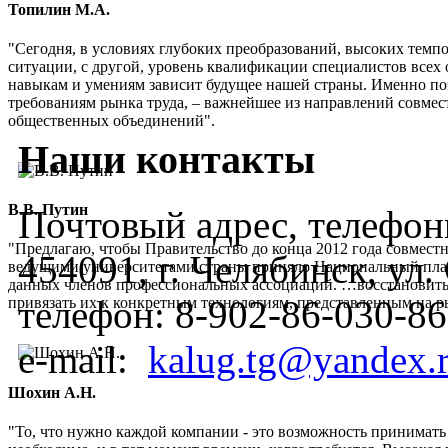
Топилин М.А.
"Сегодня, в условиях глубоких преобразований, высоких темп
ситуации, с другой, уровень квалификации специалистов всех 
навыкам и умениям зависит будущее нашей страны. Именно по
требованиям рынка труда, – важнейшее из направлений совмес
общественных объединений".
Наши контакты
В.В. Путин
Почтовый адрес, телефоны
"Предлагаю, чтобы Правительство до конца 2012 года совмес
454091, г. Челябинск, ул
ведущими университетами страны приняло Национальный план
данных членов профессиональных ассоциаций. …восстановить
телефон:
8-902-86-030-86
привязать их к конкретным технологиям, представленным на 
e-mail:
kalug.tg@yandex.
Шохин А.Н.
"То, что нужно каждой компании - это возможность принимать