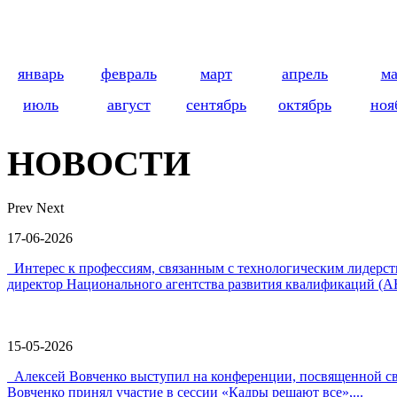
январь
февраль
март
апрель
м
июль
август
сентябрь
октябрь
ноя
НОВОСТИ
Prev
Next
17-06-2026
Интерес к профессиям, связанным с технологическим лидер
директор Национального агентства развития квалификаций (А
15-05-2026
Алексей Вовченко выступил на конференции, посвященной 
Вовченко принял участие в сессии «Кадры решают все»,...