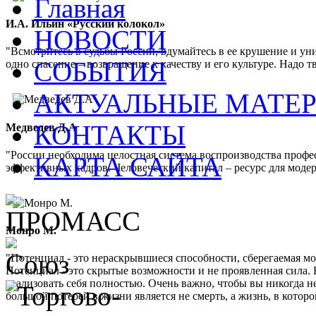
Главная
И.А. Ильин «Русский колокол»
НОВОСТИ
"Всмотритесь в судьбы России, вдумайтесь в ее крушение и ун
СОБЫТИЯ
одно спасение – возвращение к качеству и его культуре. Надо 
АКТУАЛЬНЫЕ МАТЕ
КОНТАКТЫ
Медведев Д.А
"России необходима целостная система воспроизводства проф
КАРТА САЙТА
эффективных кадров. Человеческий капитал – ресурс для мод
Монро М.
"Потенциал - это нераскрывшиеся способности, сберегаемая м
Потенциал - это скрытые возможности и не проявленная сила. 
реализовать себя полностью. Очень важно, чтобы вы никогда не
большой потерей в жизни является не смерть, а жизнь, в кото