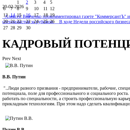
1
2
3
4
5
20-02-2026
6
7
8
9
10
11
12
13
14
15
16
17
18
19
Алексей Вовченко прокомментировал газете "КоммерсантЪ" 
20
21
22
23
24
25
26
специалистов за рубежом В ходе Недели российского бизнеса
27
28
29
30
КАДРОВЫЙ ПОТЕНЦ
Prev
Next
В.В. Путин
"..Люди разного призвания - предприниматели, рабочие, спец
потенциала, поле для профессионального и социального роста
работать по специальности, а строить профессиональную карь
прикладным технологиям. При этом надо сделать квалификаци
Путин В.В.