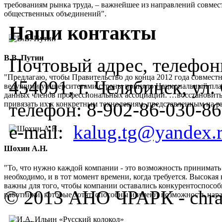
требованиям рынка труда, – важнейшее из направлений совмес
общественных объединений".
Наши контакты
В.В. Путин
Почтовый адрес, телефоны
"Предлагаю, чтобы Правительство до конца 2012 года совмес
454091, г. Челябинск, ул
ведущими университетами страны приняло Национальный план
данных членов профессиональных ассоциаций. …восстановить
телефон:
8-902-86-030-86
привязать их к конкретным технологиям, представленным на 
e-mail:
kalug.tg@yandex.
Шохин А.Н.
"То, что нужно каждой компании - это возможность принимать
необходимо, и в тот момент времени, когда требуется. Высок
важны для того, чтобы компании оставались конкурентоспос
© 2013 АНО ЧРАРК - chra
работники, которые хотят, способны и имеют возможность нар