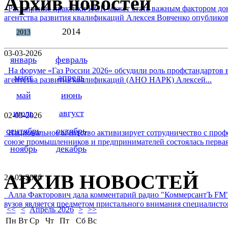
Архив новостей
Расширение практики НОК может стать важным фактором дон
агентства развития квалификаций Алексея Вовченко опубликова
2014
2013
03-03-2026
январь
февраль
На форуме «Газ России 2026» обсудили роль профстандартов в
март
апрель
агентства развития квалификаций (АНО НАРК) Алексей...
май
июнь
июль
август
02-03-2026
сентябрь
октябрь
Национальное агентство активизирует сотрудничество с проф
союзе промышленников и предпринимателей состоялась первая 
ноябрь
декабрь
АРХИВ НОВОСТЕЙ
24-02-2026
Алла Факторович дала комментарий радио "КоммерсантЪ FM"
вузов является предметом пристального внимания специалистов 
<<
<
Апрель 2026
>
>>
Пн
Вт
Ср
Чт
Пт
Сб
Вс