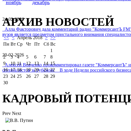
ноябрь
декабрь
АРХИВ НОВОСТЕЙ
24-02-2026
Алла Факторович дала комментарий радио "КоммерсантЪ FM"
вузов является предметом пристального внимания специалистов 
<<
<
Апрель 2018
>
>>
Пн
Вт
Ср
Чт
Пт
Сб
Вс
1
20-02-2026
2
3
4
5
6
7
8
9
10
11
12
13
14
15
Алексей Вовченко прокомментировал газете "КоммерсантЪ" 
16
17
18
19
20
21
22
специалистов за рубежом В ходе Недели российского бизнеса
23
24
25
26
27
28
29
30
КАДРОВЫЙ ПОТЕНЦ
Prev
Next