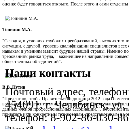
оценке будет говориться открыто. После этого и сами студенты 
Топилин М.А.
"Сегодня, в условиях глубоких преобразований, высоких темп
ситуации, с другой, уровень квалификации специалистов всех 
навыкам и умениям зависит будущее нашей страны. Именно по
требованиям рынка труда, – важнейшее из направлений совмес
общественных объединений".
Наши контакты
В.В. Путин
Почтовый адрес, телефоны
"Предлагаю, чтобы Правительство до конца 2012 года совмес
454091, г. Челябинск, ул
ведущими университетами страны приняло Национальный план
данных членов профессиональных ассоциаций. …восстановить
телефон:
8-902-86-030-86
привязать их к конкретным технологиям, представленным на 