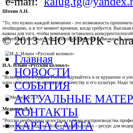
e-mail:
kalug.tg@yandex.
Шохин А.Н.
"То, что нужно каждой компании - это возможность принимать
необходимо, и в тот момент времени, когда требуется. Высок
важны для того, чтобы компании оставались конкурентоспос
© 2013 АНО ЧРАРК - chra
работники, которые хотят, способны и имеют возможность нар
Главная
И.А. Ильин «Русский колокол»
НОВОСТИ
"Всмотритесь в судьбы России, вдумайтесь в ее крушение и ун
СОБЫТИЯ
одно спасение – возвращение к качеству и его культуре. Надо 
АКТУАЛЬНЫЕ МАТЕ
КОНТАКТЫ
Медведев Д.А
"России необходима целостная система воспроизводства проф
КАРТА САЙТА
эффективных кадров. Человеческий капитал – ресурс для мод