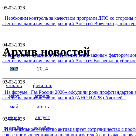
05-03-2026
Необходим контроль за качеством программ ДПО со стороны 
агентства развития квалификаций Алексей Вовченко дал интерв
04-03-2026
Архив новостей
Расширение практики НОК может стать важным фактором дон
агентства развития квалификаций Алексея Вовченко опубликова
2014
2013
03-03-2026
январь
февраль
На форуме «Газ России 2026» обсудили роль профстандартов в
март
апрель
агентства развития квалификаций (АНО НАРК) Алексей...
май
июнь
июль
август
02-03-2026
сентябрь
октябрь
Национальное агентство активизирует сотрудничество с проф
союзе промышленников и предпринимателей состоялась первая 