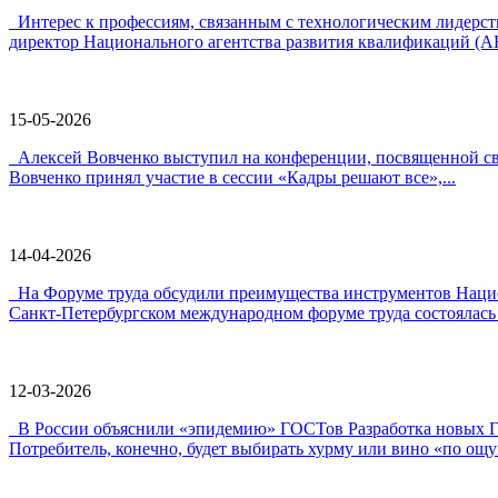
Интерес к профессиям, связанным с технологическим лидер
директор Национального агентства развития квалификаций (А
15-05-2026
Алексей Вовченко выступил на конференции, посвященной 
Вовченко принял участие в сессии «Кадры решают все»,...
14-04-2026
На Форуме труда обсудили преимущества инструментов Наци
Санкт-Петербургском международном форуме труда состоялась 
12-03-2026
В России объяснили «эпидемию» ГОСТов Разработка новых ГО
Потребитель, конечно, будет выбирать хурму или вино «по ощу