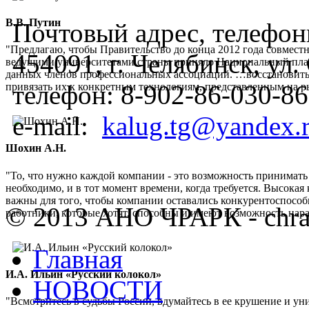
В.В. Путин
Почтовый адрес, телефоны
"Предлагаю, чтобы Правительство до конца 2012 года совмес
454091, г. Челябинск, ул
ведущими университетами страны приняло Национальный план
данных членов профессиональных ассоциаций. …восстановить
телефон:
8-902-86-030-86
привязать их к конкретным технологиям, представленным на 
e-mail:
kalug.tg@yandex.
Шохин А.Н.
"То, что нужно каждой компании - это возможность принимать
необходимо, и в тот момент времени, когда требуется. Высок
важны для того, чтобы компании оставались конкурентоспос
© 2013 АНО ЧРАРК - chra
работники, которые хотят, способны и имеют возможность нар
Главная
И.А. Ильин «Русский колокол»
НОВОСТИ
"Всмотритесь в судьбы России, вдумайтесь в ее крушение и ун