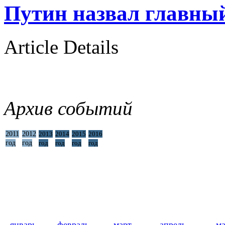
Путин назвал главный
Article Details
Архив событий
2011
2012
2013
2014
2015
2016
год
год
год
год
год
год
январь
февраль
март
апрель
м