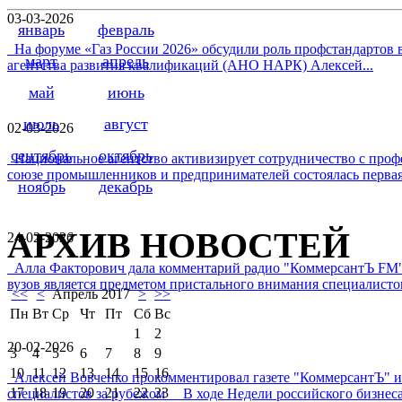
03-03-2026
январь
февраль
На форуме «Газ России 2026» обсудили роль профстандартов в
март
апрель
агентства развития квалификаций (АНО НАРК) Алексей...
май
июнь
июль
август
02-03-2026
сентябрь
октябрь
Национальное агентство активизирует сотрудничество с проф
союзе промышленников и предпринимателей состоялась первая 
ноябрь
декабрь
АРХИВ НОВОСТЕЙ
24-02-2026
Алла Факторович дала комментарий радио "КоммерсантЪ FM"
вузов является предметом пристального внимания специалистов 
<<
<
Апрель 2017
>
>>
Пн
Вт
Ср
Чт
Пт
Сб
Вс
1
2
20-02-2026
3
4
5
6
7
8
9
10
11
12
13
14
15
16
Алексей Вовченко прокомментировал газете "КоммерсантЪ" 
17
18
19
20
21
22
23
специалистов за рубежом В ходе Недели российского бизнеса