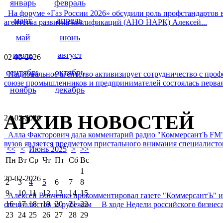
январь
февраль
На форуме «Газ России 2026» обсудили роль профстандартов в
март
апрель
агентства развития квалификаций (АНО НАРК) Алексей...
май
июнь
июль
август
02-03-2026
сентябрь
октябрь
Национальное агентство активизирует сотрудничество с проф
союзе промышленников и предпринимателей состоялась первая 
ноябрь
декабрь
АРХИВ НОВОСТЕЙ
24-02-2026
Алла Факторович дала комментарий радио "КоммерсантЪ FM"
вузов является предметом пристального внимания специалистов 
<<
<
Июнь 2025
>
>>
Пн
Вт
Ср
Чт
Пт
Сб
Вс
1
20-02-2026
2
3
4
5
6
7
8
9
10
11
12
13
14
15
Алексей Вовченко прокомментировал газете "КоммерсантЪ" 
16
17
18
19
20
21
22
специалистов за рубежом В ходе Недели российского бизнеса
23
24
25
26
27
28
29