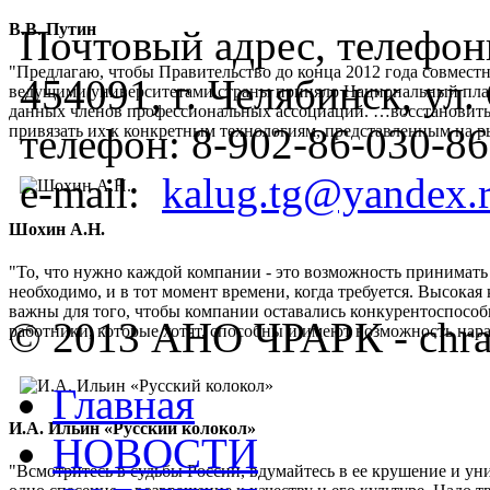
В.В. Путин
Почтовый адрес, телефоны
"Предлагаю, чтобы Правительство до конца 2012 года совмес
454091, г. Челябинск, ул
ведущими университетами страны приняло Национальный план
данных членов профессиональных ассоциаций. …восстановить
телефон:
8-902-86-030-86
привязать их к конкретным технологиям, представленным на 
e-mail:
kalug.tg@yandex.
Шохин А.Н.
"То, что нужно каждой компании - это возможность принимать
необходимо, и в тот момент времени, когда требуется. Высок
важны для того, чтобы компании оставались конкурентоспос
© 2013 АНО ЧРАРК - chra
работники, которые хотят, способны и имеют возможность нар
Главная
И.А. Ильин «Русский колокол»
НОВОСТИ
"Всмотритесь в судьбы России, вдумайтесь в ее крушение и ун