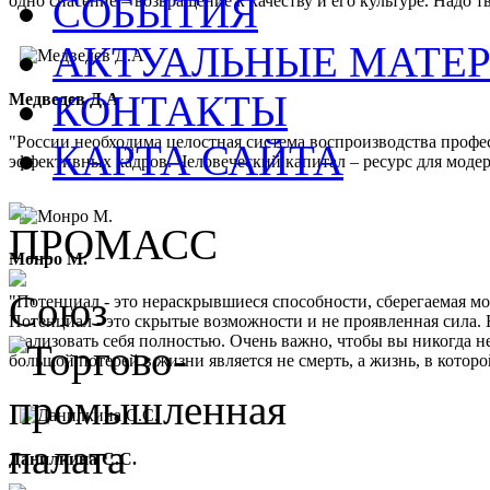
СОБЫТИЯ
одно спасение – возвращение к качеству и его культуре. Надо 
АКТУАЛЬНЫЕ МАТЕ
КОНТАКТЫ
Медведев Д.А
"России необходима целостная система воспроизводства проф
КАРТА САЙТА
эффективных кадров. Человеческий капитал – ресурс для мод
Монро М.
"Потенциал - это нераскрывшиеся способности, сберегаемая м
Потенциал - это скрытые возможности и не проявленная сила. 
реализовать себя полностью. Очень важно, чтобы вы никогда не
большой потерей в жизни является не смерть, а жизнь, в кото
Данилкина С.С.