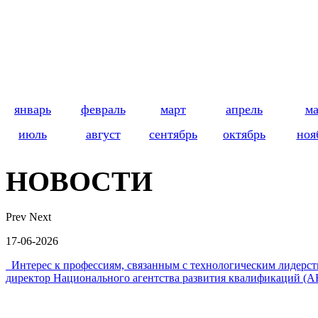
январь
февраль
март
апрель
м
июль
август
сентябрь
октябрь
ноя
НОВОСТИ
Prev
Next
17-06-2026
Интерес к профессиям, связанным с технологическим лидер
директор Национального агентства развития квалификаций (А