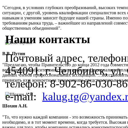
"Сегодня, в условиях глубоких преобразований, высоких темп
ситуации, с другой, уровень квалификации специалистов всех 
навыкам и умениям зависит будущее нашей страны. Именно по
требованиям рынка труда, – важнейшее из направлений совмес
общественных объединений".
Наши контакты
В.В. Путин
Почтовый адрес, телефоны
"Предлагаю, чтобы Правительство до конца 2012 года совмес
454091, г. Челябинск, ул
ведущими университетами страны приняло Национальный план
данных членов профессиональных ассоциаций. …восстановить
телефон:
8-902-86-030-86
привязать их к конкретным технологиям, представленным на 
e-mail:
kalug.tg@yandex.
Шохин А.Н.
"То, что нужно каждой компании - это возможность принимать
необходимо, и в тот момент времени, когда требуется. Высок
важны для того, чтобы компании оставались конкурентоспос