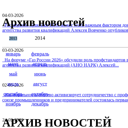
04-03-2026
Архив новостей
Расширение практики НОК может стать важным фактором дон
агентства развития квалификаций Алексея Вовченко опубликова
2014
2013
03-03-2026
январь
февраль
На форуме «Газ России 2026» обсудили роль профстандартов в
март
апрель
агентства развития квалификаций (АНО НАРК) Алексей...
май
июнь
июль
август
02-03-2026
сентябрь
октябрь
Национальное агентство активизирует сотрудничество с проф
союзе промышленников и предпринимателей состоялась первая 
ноябрь
декабрь
АРХИВ НОВОСТЕЙ
24-02-2026