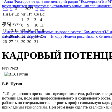
Алла Факторович дала комментарий радио "КоммерсантЪ FM"
вузов является предметом пристального внимания специалистов 
<<
<
Июль 2027
>
>>
Пн
Вт
Ср
Чт
Пт
Сб
Вс
1
2
3
4
20-02-2026
5
6
7
8
9
10
11
12
13
14
15
16
17
18
Алексей Вовченко прокомментировал газете "КоммерсантЪ" 
19
20
21
22
23
24
25
специалистов за рубежом В ходе Недели российского бизнеса
26
27
28
29
30
31
КАДРОВЫЙ ПОТЕНЦ
Prev
Next
В.В. Путин
"..Люди разного призвания - предприниматели, рабочие, спец
потенциала, поле для профессионального и социального роста
работать по специальности, а строить профессиональную карь
прикладным технологиям. При этом надо сделать квалификаци