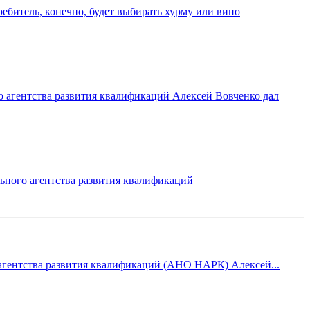
битель, конечно, будет выбирать хурму или вино
 агентства развития квалификаций Алексей Вовченко дал
ного агентства развития квалификаций
 агентства развития квалификаций (АНО НАРК) Алексей...