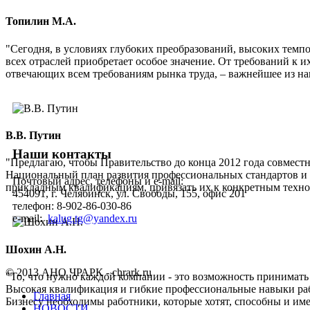
Топилин М.А.
"Сегодня, в условиях глубоких преобразований, высоких темп
всех отраслей приобретает особое значение. От требований к 
отвечающих всем требованиям рынка труда, – важнейшее из на
В.В. Путин
Наши контакты
"Предлагаю, чтобы Правительство до конца 2012 года совмес
Национальный план развития профессиональных стандартов и 
Почтовый адрес, телефоны и e-mail:
прикладным квалификациям, привязать их к конкретным техно
454091, г. Челябинск, ул. Свободы, 155, офис 201
телефон:
8-902-86-030-86
e-mail:
kalug.tg@yandex.ru
Шохин А.Н.
© 2013 АНО ЧРАРК - chrark.ru
"То, что нужно каждой компании - это возможность принимать 
Высокая квалификация и гибкие профессиональные навыки ра
Главная
Бизнесу необходимы работники, которые хотят, способны и и
НОВОСТИ