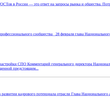
Тов в России — это ответ на запросы рынка и общества. Потре
рофессионального сообщества 28 февраля глава Национального
астройки СПО Комментарий генерального директора Националь
ященной предстоящим...
в развитии кадрового потенциала отрасли Глава Национального