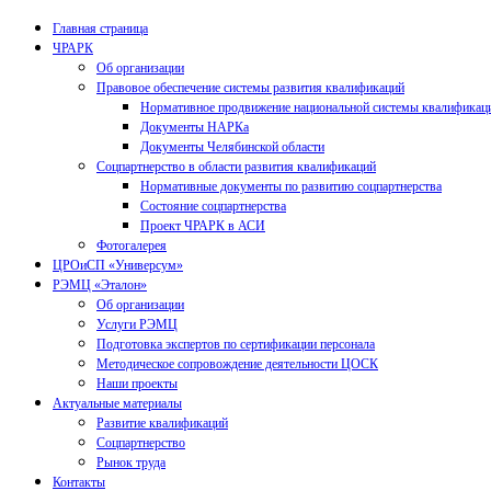
Главная страница
ЧРАРК
Об организации
Правовое обеспечение системы развития квалификаций
Нормативное продвижение национальной системы квалификац
Документы НАРКа
Документы Челябинской области
Соцпартнерство в области развития квалификаций
Нормативные документы по развитию соцпартнерства
Состояние соцпартнерства
Проект ЧРАРК в АСИ
Фотогалерея
ЦРОиСП «Универсум»
РЭМЦ «Эталон»
Об организации
Услуги РЭМЦ
Подготовка экспертов по сертификации персонала
Методическое сопровождение деятельности ЦОСК
Наши проекты
Актуальные материалы
Развитие квалификаций
Соцпартнерство
Рынок труда
Контакты