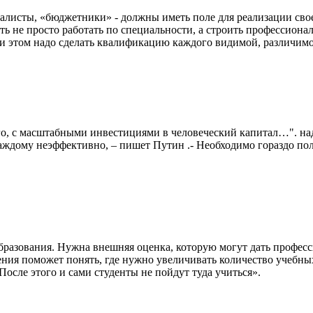
иалисты, «бюджетники» - должны иметь поле для реализации сво
ь не просто работать по специальности, а строить профессионал
 этом надо сделать квалификацию каждого видимой, различимо
его, с масштабными инвестициями в человеческий капитал…". н
аждому неэффективно, – пишет Путин .- Необходимо гораздо по
бразования. Нужна внешняя оценка, которую могут дать профес
ния поможет понять, где нужно увеличивать количество учебных
После этого и сами студенты не пойдут туда учиться».