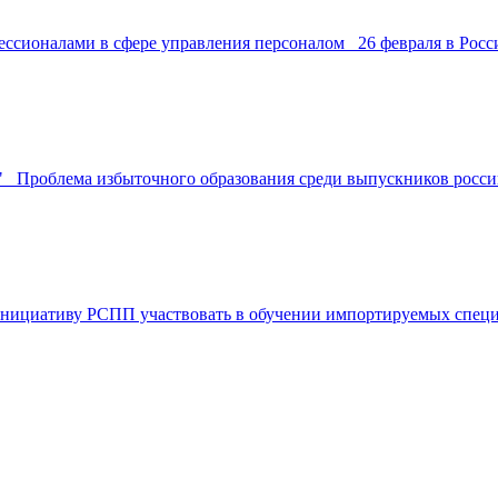
фессионалами в сфере управления персоналом 26 февраля в Ро
Проблема избыточного образования среди выпускников россий
нициативу РСПП участвовать в обучении импортируемых специ