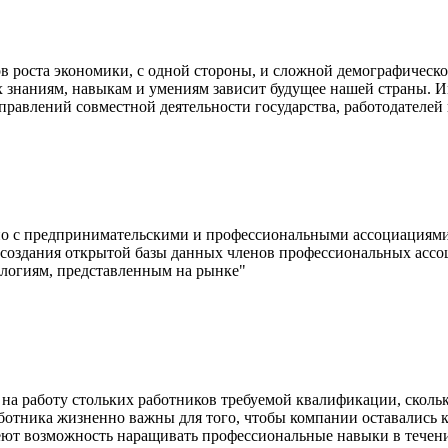
ов роста экономики, с одной стороны, и сложной демографическ
их знаниям, навыкам и умениям зависит будущее нашей страны. 
правлений совместной деятельности государства, работодателе
тно с предпринимательскими и профессиональными ассоциациям
создания открытой базы данных членов профессиональных ассо
логиям, представленным на рынке"
на работу стольких работников требуемой квалификации, сколько
ботника жизненно важны для того, чтобы компании оставались
меют возможность наращивать профессиональные навыки в течен