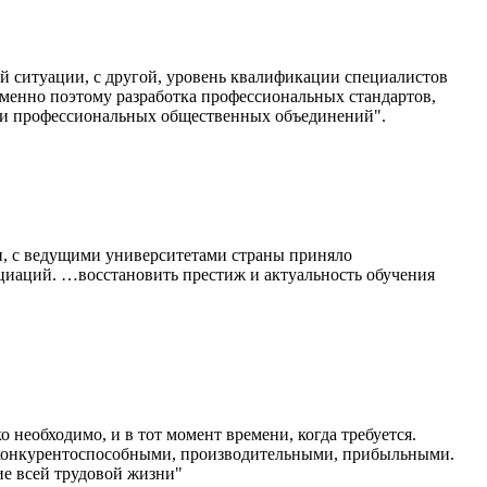
ой ситуации, с другой, уровень квалификации специалистов
Именно поэтому разработка профессиональных стандартов,
й и профессиональных общественных объединений".
и, с ведущими университетами страны приняло
циаций. …восстановить престиж и актуальность обучения
 необходимо, и в тот момент времени, когда требуется.
 конкурентоспособными, производительными, прибыльными.
ие всей трудовой жизни"