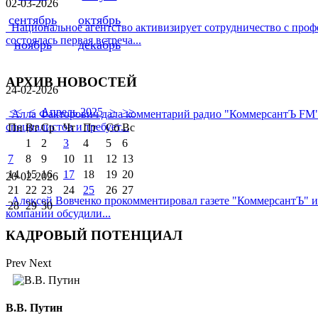
02-03-2026
сентябрь
октябрь
Национальное агентство активизирует сотрудничество с про
состоялась первая встреча...
ноябрь
декабрь
АРХИВ НОВОСТЕЙ
24-02-2026
<<
<
Апрель 2025
>
>>
Алла Факторович дала комментарий радио "КоммерсантЪ FM" 
специалистов и требует...
Пн
Вт
Ср
Чт
Пт
Сб
Вс
1
2
3
4
5
6
7
8
9
10
11
12
13
14
15
16
17
18
19
20
20-02-2026
21
22
23
24
25
26
27
Алексей Вовченко прокомментировал газете "КоммерсантЪ" и
28
29
30
компании обсудили...
КАДРОВЫЙ ПОТЕНЦИАЛ
Prev
Next
В.В. Путин