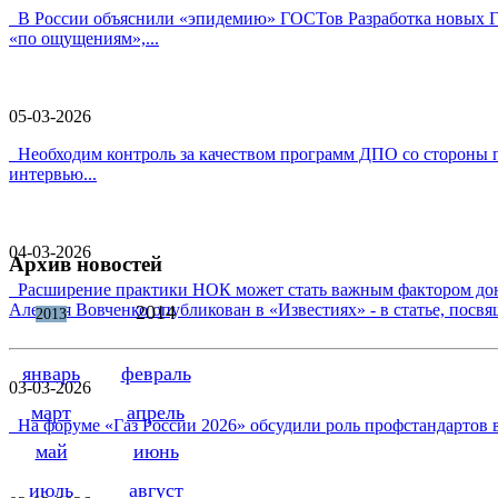
В России объяснили «эпидемию» ГОСТов Разработка новых ГОС
«по ощущениям»,...
05-03-2026
Необходим контроль за качеством программ ДПО со стороны п
интервью...
04-03-2026
Архив новостей
Расширение практики НОК может стать важным фактором дон
Алексея Вовченко опубликован в «Известиях» - в статье, посв
2014
2013
январь
февраль
03-03-2026
март
апрель
На форуме «Газ России 2026» обсудили роль профстандартов 
май
июнь
июль
август