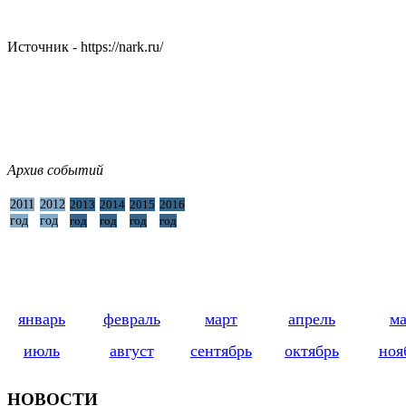
Источник - https://nark.ru/
Архив событий
2011
2012
2013
2014
2015
2016
год
год
год
год
год
год
январь
февраль
март
апрель
м
июль
август
сентябрь
октябрь
ноя
НОВОСТИ