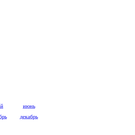
ай
июнь
брь
декабрь